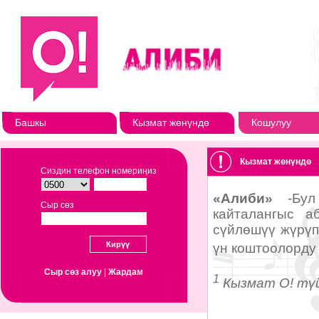
Башкы
Кызмат жөнүндө
Кошулуу
Кызмат жөнүндө
Сиздин телефон номериңиз
Сыр сөз
Сыр сөз алуу
|
Жардам