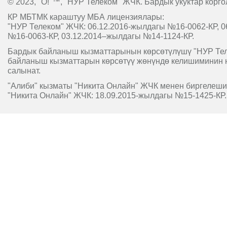
© 2023, "O!"™, "НУР Телеком" ЖЧК. Бардык укуктар корго
КР МБТМК караштуу МБА лицензиялары:
"НУР Телеком" ЖЧК: 06.12.2016-жылдагы №16-0062-КР, 0
№16-0063-КР, 03.12.2014–жылдагы №14-1124-КР.
Бардык байланыш кызматтарынын көрсөтүлүшү "НУР Т
байланыш кызматтарын көрсөтүү жөнүндө келишиминин 
салынат.
"Алиби" кызматы "Никита Онлайн" ЖЧК менен биргелешип
"Никита Онлайн" ЖЧК: 18.09.2015-жылдагы №15-1425-КР.