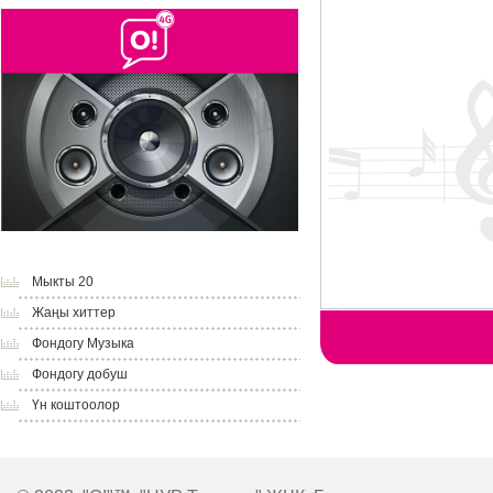
Мыкты 20
Жаңы хиттер
Фондогу Музыка
Фондогу добуш
Үн коштоолор