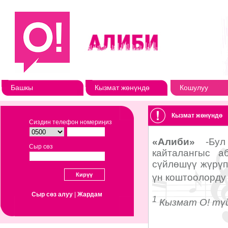
Башкы
Кызмат жөнүндө
Кошулуу
Кызмат жөнүндө
Сиздин телефон номериңиз
Сыр сөз
Сыр сөз алуу
|
Жардам