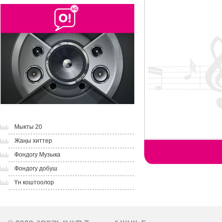
Мыкты 20
Жаңы хиттер
Фондогу Музыка
Фондогу добуш
Үн коштоолор