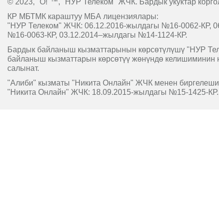
© 2023, "O!"™, "НУР Телеком" ЖЧК. Бардык укуктар корго
КР МБТМК караштуу МБА лицензиялары:
"НУР Телеком" ЖЧК: 06.12.2016-жылдагы №16-0062-КР, 0
№16-0063-КР, 03.12.2014–жылдагы №14-1124-КР.
Бардык байланыш кызматтарынын көрсөтүлүшү "НУР Т
байланыш кызматтарын көрсөтүү жөнүндө келишиминин 
салынат.
"Алиби" кызматы "Никита Онлайн" ЖЧК менен биргелешип
"Никита Онлайн" ЖЧК: 18.09.2015-жылдагы №15-1425-КР.