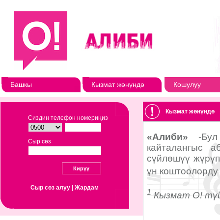
Башкы
Кызмат жөнүндө
Кошулуу
Кызмат жөнүндө
Сиздин телефон номериңиз
Сыр сөз
Сыр сөз алуу
|
Жардам