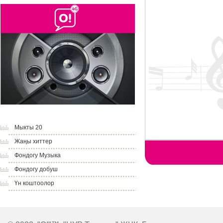
Мыкты 20
Жаңы хиттер
Фондогу Музыка
Фондогу добуш
Үн коштоолор