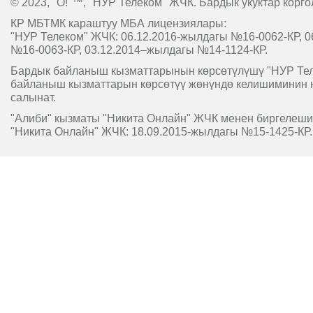
© 2023, "O!"™, "НУР Телеком" ЖЧК. Бардык укуктар корго
КР МБТМК караштуу МБА лицензиялары:
"НУР Телеком" ЖЧК: 06.12.2016-жылдагы №16-0062-КР, 0
№16-0063-КР, 03.12.2014–жылдагы №14-1124-КР.
Бардык байланыш кызматтарынын көрсөтүлүшү "НУР Т
байланыш кызматтарын көрсөтүү жөнүндө келишиминин 
салынат.
"Алиби" кызматы "Никита Онлайн" ЖЧК менен биргелешип
"Никита Онлайн" ЖЧК: 18.09.2015-жылдагы №15-1425-КР.