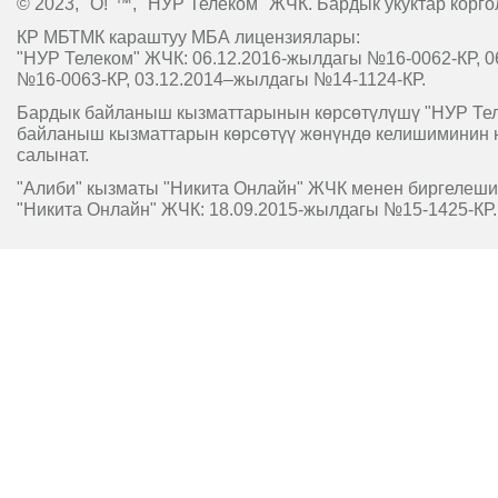
© 2023, "O!"™, "НУР Телеком" ЖЧК. Бардык укуктар корго
КР МБТМК караштуу МБА лицензиялары:
"НУР Телеком" ЖЧК: 06.12.2016-жылдагы №16-0062-КР, 0
№16-0063-КР, 03.12.2014–жылдагы №14-1124-КР.
Бардык байланыш кызматтарынын көрсөтүлүшү "НУР Т
байланыш кызматтарын көрсөтүү жөнүндө келишиминин 
салынат.
"Алиби" кызматы "Никита Онлайн" ЖЧК менен биргелешип
"Никита Онлайн" ЖЧК: 18.09.2015-жылдагы №15-1425-КР.