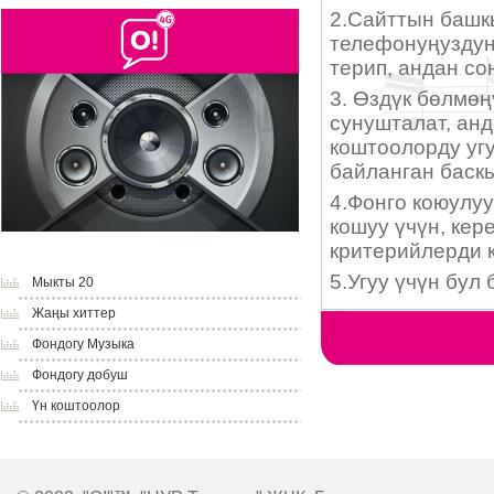
Мыкты 20
Жаңы хиттер
Фондогу Музыка
Фондогу добуш
Үн коштоолор