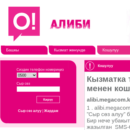
Башкы
Кызмат жөнүндө
Кошулуу
Кошулуу
Сиздин телефон номериңиз
Сыр сөз
Сыр сөз алуу
|
Жардам