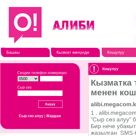
Башкы
Кызмат жөнүндө
Кошулуу
Кошулуу
Сиздин телефон номериңиз
Сыр сөз
Сыр сөз алуу
|
Жардам