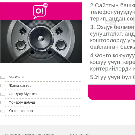
Мыкты 20
Жаңы хиттер
Фондогу Музыка
Фондогу добуш
Үн коштоолор