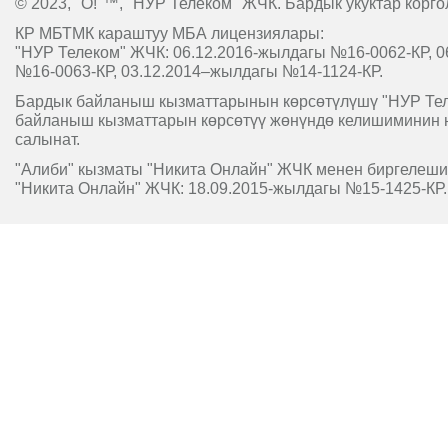
© 2023, "O!"™, "НУР Телеком" ЖЧК. Бардык укуктар корго
КР МБТМК караштуу МБА лицензиялары:
"НУР Телеком" ЖЧК: 06.12.2016-жылдагы №16-0062-КР, 0
№16-0063-КР, 03.12.2014–жылдагы №14-1124-КР.
Бардык байланыш кызматтарынын көрсөтүлүшү "НУР Т
байланыш кызматтарын көрсөтүү жөнүндө келишиминин 
салынат.
"Алиби" кызматы "Никита Онлайн" ЖЧК менен биргелешип
"Никита Онлайн" ЖЧК: 18.09.2015-жылдагы №15-1425-КР.