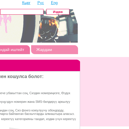
Кырг
Рус
Eng
андай иштейт
Жардам