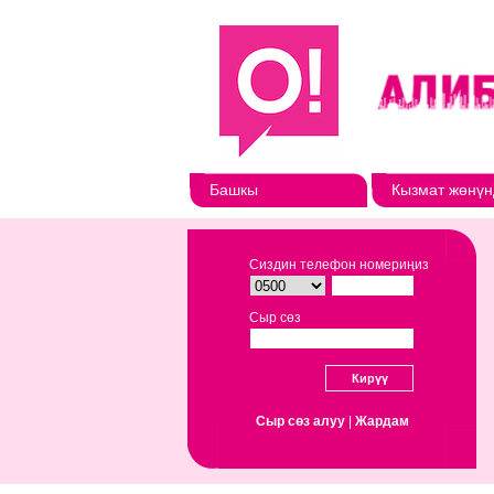
Башкы
Кызмат жөнүн
Сиздин телефон номериңиз
Сыр сөз
Сыр сөз алуу
|
Жардам