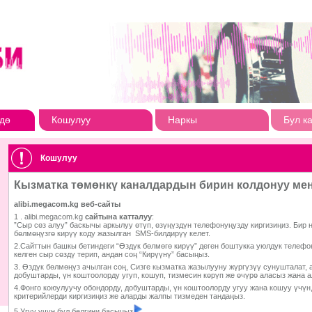
дө
Кошулуу
Наркы
Бул к
Кошулуу