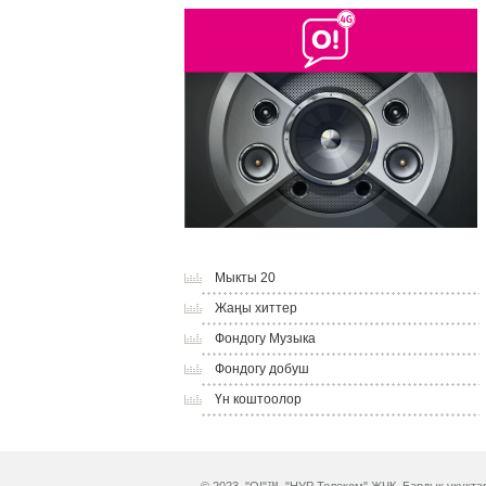
Мыкты 20
Жаңы хиттер
Фондогу Музыка
Фондогу добуш
Үн коштоолор