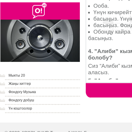
Мыкты 20
Жаңы хиттер
Фондогу Музыка
Фондогу добуш
Үн коштоолор