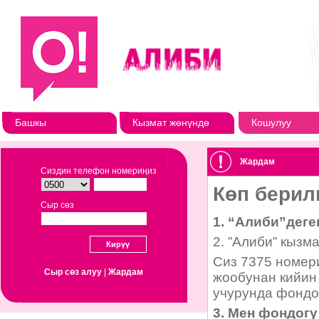
Башкы
Кызмат жөнүндө
Кошулуу
Жардам
Сиздин телефон номериңиз
Сыр сөз
Сыр сөз алуу
|
Жардам