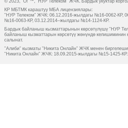
© 2023, "O!"™, "НУР Телеком" ЖЧК. Бардык укуктар корго
КР МБТМК караштуу МБА лицензиялары:
"НУР Телеком" ЖЧК: 06.12.2016-жылдагы №16-0062-КР, 0
№16-0063-КР, 03.12.2014–жылдагы №14-1124-КР.
Бардык байланыш кызматтарынын көрсөтүлүшү "НУР Т
байланыш кызматтарын көрсөтүү жөнүндө келишиминин 
салынат.
"Алиби" кызматы "Никита Онлайн" ЖЧК менен биргелешип
"Никита Онлайн" ЖЧК: 18.09.2015-жылдагы №15-1425-КР.