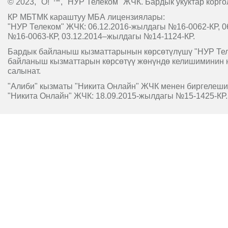
© 2023, "O!"™, "НУР Телеком" ЖЧК. Бардык укуктар корго
КР МБТМК караштуу МБА лицензиялары:
"НУР Телеком" ЖЧК: 06.12.2016-жылдагы №16-0062-КР, 0
№16-0063-КР, 03.12.2014–жылдагы №14-1124-КР.
Бардык байланыш кызматтарынын көрсөтүлүшү "НУР Т
байланыш кызматтарын көрсөтүү жөнүндө келишиминин 
салынат.
"Алиби" кызматы "Никита Онлайн" ЖЧК менен биргелешип
"Никита Онлайн" ЖЧК: 18.09.2015-жылдагы №15-1425-КР.