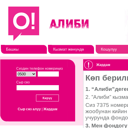
Башкы
Кызмат жөнүндө
Кошулуу
Жардам
Сиздин телефон номериңиз
Сыр сөз
Сыр сөз алуу
|
Жардам