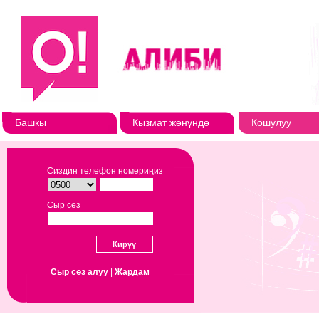
Башкы
Кызмат жөнүндө
Кошулуу
Сиздин телефон номериңиз
Сыр сөз
Сыр сөз алуу
|
Жардам