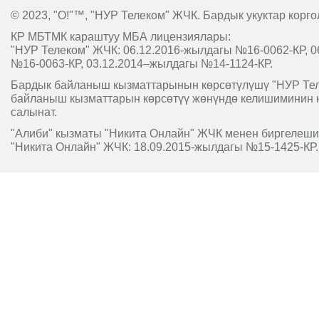
© 2023, "O!"™, "НУР Телеком" ЖЧК. Бардык укуктар корго
КР МБТМК караштуу МБА лицензиялары:
"НУР Телеком" ЖЧК: 06.12.2016-жылдагы №16-0062-КР, 0
№16-0063-КР, 03.12.2014–жылдагы №14-1124-КР.
Бардык байланыш кызматтарынын көрсөтүлүшү "НУР Т
байланыш кызматтарын көрсөтүү жөнүндө келишиминин 
салынат.
"Алиби" кызматы "Никита Онлайн" ЖЧК менен биргелешип
"Никита Онлайн" ЖЧК: 18.09.2015-жылдагы №15-1425-КР.