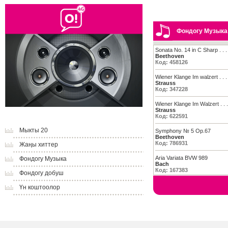
Фондогу Музыка
Sonata No. 14 in C Sharp . . .
Beethoven
Код: 458126
Wiener Klange Im walzert . . .
Strauss
Код: 347228
Wiener Klange Im Walzert . . .
Strauss
Код: 622591
Мыкты 20
Symphony № 5 Op.67
Beethoven
Код: 786931
Жаңы хиттер
Aria Variata BVW 989
Фондогу Музыка
Bach
Код: 167383
Фондогу добуш
Үн коштоолор