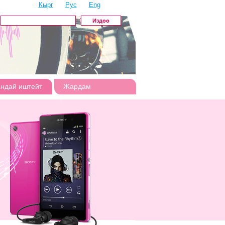
Кырг
Рус
Eng
андай иштейт
Жардам