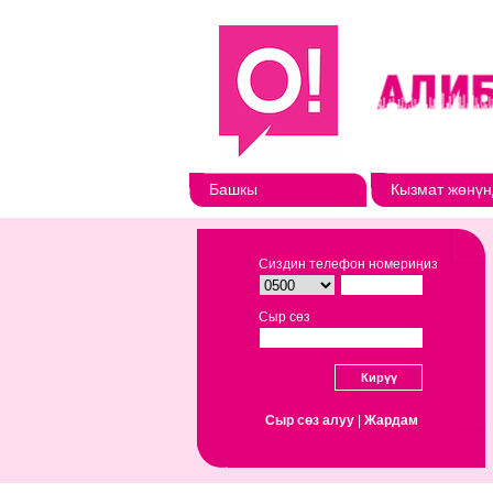
Башкы
Кызмат жөнүн
Сиздин телефон номериңиз
Сыр сөз
Сыр сөз алуу
|
Жардам