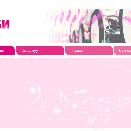
дө
Кошулуу
Наркы
Бул к