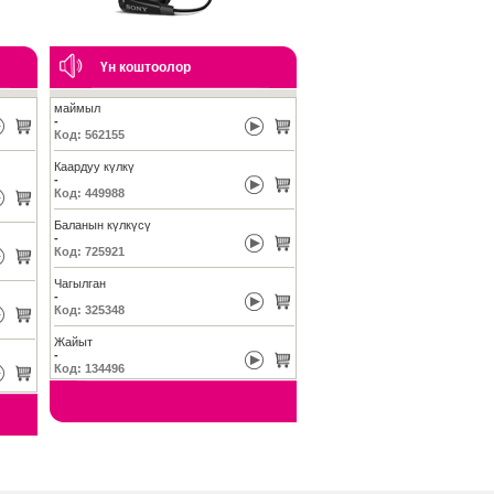
Үн коштоолор
маймыл
-
Код: 562155
Каардуу күлкү
-
Код: 449988
Баланын күлкүсү
-
Код: 725921
Чагылган
-
Код: 325348
Жайыт
-
Код: 134496