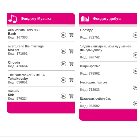
Фондогу Музыка
Фондогу добуш
Aria Variata BVW 989
Поездде
Bach
-
Код: 167383
Код: 752751
overture to the marriage . . .
Элдин ышкырык, ызы чуу менен
Mozart
шылдыңдоосу
Код: 171692
-
Код: 926742
Chopin
Код: 436664
Шаркыратма
-
Код: 775962
The Nutcracker Suite - A . . .
Tchaikovsky
Код: 836651
Ресторан. Көп эл
-
Код: 713933
Хатико
К/Ф
Код: 576224
Шаардык сейил бак
-
Код: 953592