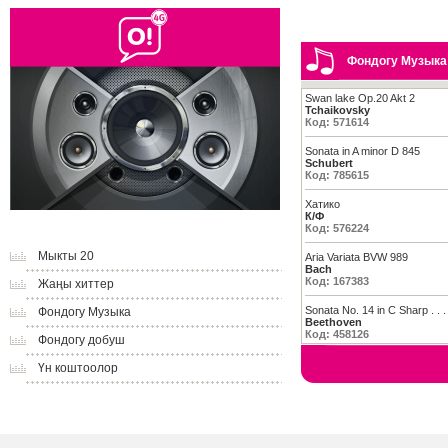
Фондогу Музыка
Swan lake Op.20 Akt 2
Tchaikovsky
Код: 571614
Sonata in A minor D 845
Schubert
Код: 785615
Хатико
К/Ф
Код: 576224
Мыкты 20
Aria Variata BVW 989
Bach
Код: 167383
Жаңы хиттер
Sonata No. 14 in C Sharp . . .
Фондогу Музыка
Beethoven
Код: 458126
Фондогу добуш
Үн коштоолор