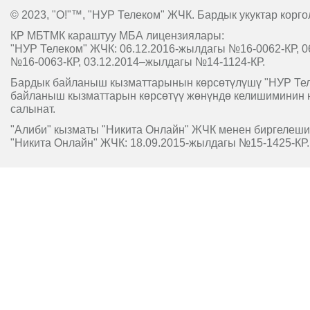
© 2023, "O!"™, "НУР Телеком" ЖЧК. Бардык укуктар корго
КР МБТМК караштуу МБА лицензиялары:
"НУР Телеком" ЖЧК: 06.12.2016-жылдагы №16-0062-КР, 0
№16-0063-КР, 03.12.2014–жылдагы №14-1124-КР.
Бардык байланыш кызматтарынын көрсөтүлүшү "НУР Т
байланыш кызматтарын көрсөтүү жөнүндө келишиминин 
салынат.
"Алиби" кызматы "Никита Онлайн" ЖЧК менен биргелешип
"Никита Онлайн" ЖЧК: 18.09.2015-жылдагы №15-1425-КР.