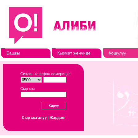
Башкы
Кызмат жөнүндө
Кошулуу
Сиздин телефон номериңиз
Сыр сөз
Сыр сөз алуу
|
Жардам