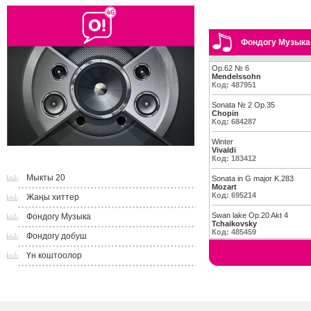
Фондогу Музыка
Op.62 № 6
Mendelssohn
Код: 487951
Sonata № 2 Op.35
Chopin
Код: 684287
Winter
Vivaldi
Код: 183412
Мыкты 20
Sonata in G major K.283
Mozart
Код: 695214
Жаңы хиттер
Swan lake Op.20 Akt 4
Фондогу Музыка
Tchaikovsky
Код: 485459
Фондогу добуш
Үн коштоолор