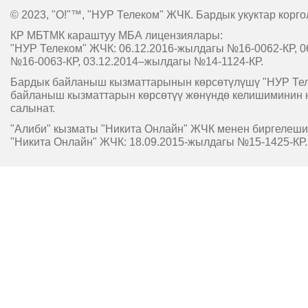
© 2023, "O!"™, "НУР Телеком" ЖЧК. Бардык укуктар корго
КР МБТМК караштуу МБА лицензиялары:
"НУР Телеком" ЖЧК: 06.12.2016-жылдагы №16-0062-КР, 0
№16-0063-КР, 03.12.2014–жылдагы №14-1124-КР.
Бардык байланыш кызматтарынын көрсөтүлүшү "НУР Т
байланыш кызматтарын көрсөтүү жөнүндө келишиминин 
салынат.
"Алиби" кызматы "Никита Онлайн" ЖЧК менен биргелешип
"Никита Онлайн" ЖЧК: 18.09.2015-жылдагы №15-1425-КР.