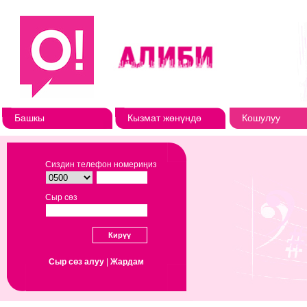
Башкы
Кызмат жөнүндө
Кошулуу
Сиздин телефон номериңиз
Сыр сөз
Сыр сөз алуу
|
Жардам