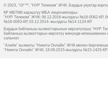
© 2023, "O!"™, "НУР Телеком" ЖЧК. Бардык укуктар корго
КР МБТМК караштуу МБА лицензиялары:
"НУР Телеком" ЖЧК: 06.12.2016-жылдагы №16-0062-КР, 0
№16-0063-КР, 03.12.2014–жылдагы №14-1124-КР.
Бардык байланыш кызматтарынын көрсөтүлүшү "НУР Т
байланыш кызматтарын көрсөтүү жөнүндө келишиминин 
салынат.
"Алиби" кызматы "Никита Онлайн" ЖЧК менен биргелешип
"Никита Онлайн" ЖЧК: 18.09.2015-жылдагы №15-1425-КР.