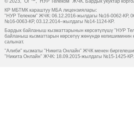
© 2023, "O!"™, "НУР Телеком" ЖЧК. Бардык укуктар корго
КР МБТМК караштуу МБА лицензиялары:
"НУР Телеком" ЖЧК: 06.12.2016-жылдагы №16-0062-КР, 0
№16-0063-КР, 03.12.2014–жылдагы №14-1124-КР.
Бардык байланыш кызматтарынын көрсөтүлүшү "НУР Т
байланыш кызматтарын көрсөтүү жөнүндө келишиминин 
салынат.
"Алиби" кызматы "Никита Онлайн" ЖЧК менен биргелешип
"Никита Онлайн" ЖЧК: 18.09.2015-жылдагы №15-1425-КР.