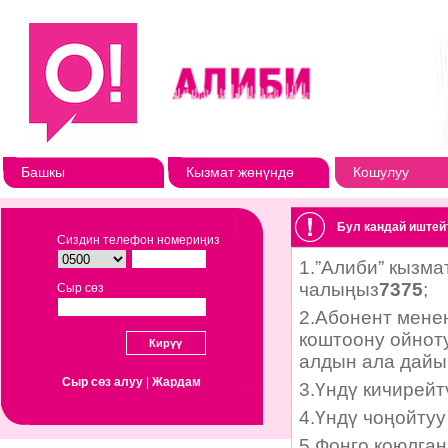
Башкы
Кызмат жөнүндө
Кошулуу
Бул кандай иштей
Сиздин телефон номериңиз
Сыр сөз
Сыр сөз алуу
|
Жардам