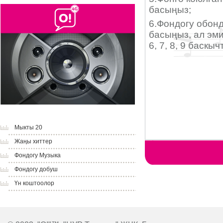
Мыкты 20
Жаңы хиттер
Фондогу Музыка
Фондогу добуш
Үн коштоолор