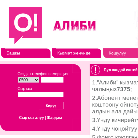
Башкы
Кызмат жөнүндө
Кошулуу
Бул кандай иштей
Сиздин телефон номериңиз
Сыр сөз
Сыр сөз алуу
|
Жардам