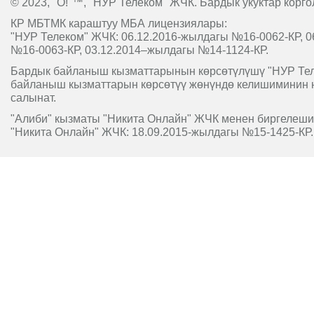
© 2023, "O!"™, "НУР Телеком" ЖЧК. Бардык укуктар корго
КР МБТМК караштуу МБА лицензиялары:
"НУР Телеком" ЖЧК: 06.12.2016-жылдагы №16-0062-КР, 0
№16-0063-КР, 03.12.2014–жылдагы №14-1124-КР.
Бардык байланыш кызматтарынын көрсөтүлүшү "НУР Т
байланыш кызматтарын көрсөтүү жөнүндө келишиминин 
салынат.
"Алиби" кызматы "Никита Онлайн" ЖЧК менен биргелешип
"Никита Онлайн" ЖЧК: 18.09.2015-жылдагы №15-1425-КР.