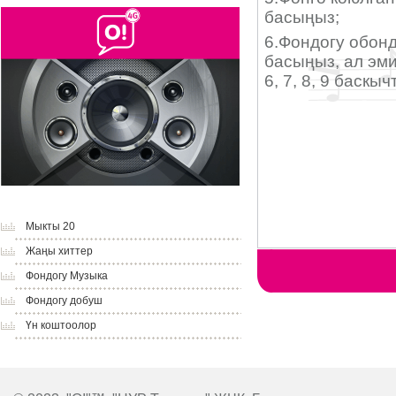
Мыкты 20
Жаңы хиттер
Фондогу Музыка
Фондогу добуш
Үн коштоолор