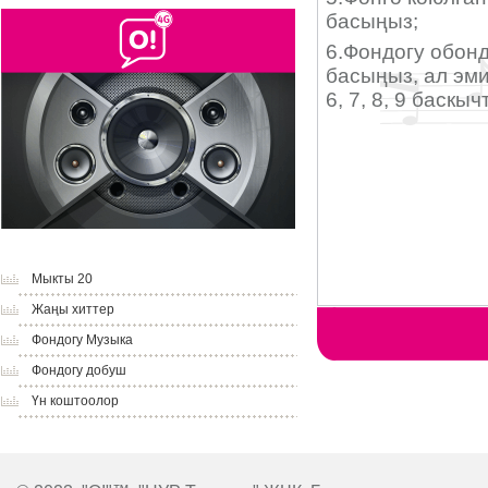
Мыкты 20
Жаңы хиттер
Фондогу Музыка
Фондогу добуш
Үн коштоолор