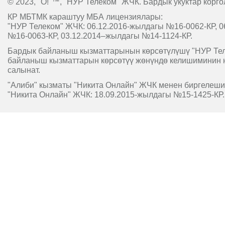
© 2023, "O!"™, "НУР Телеком" ЖЧК. Бардык укуктар корго
КР МБТМК караштуу МБА лицензиялары:
"НУР Телеком" ЖЧК: 06.12.2016-жылдагы №16-0062-КР, 0
№16-0063-КР, 03.12.2014–жылдагы №14-1124-КР.
Бардык байланыш кызматтарынын көрсөтүлүшү "НУР Т
байланыш кызматтарын көрсөтүү жөнүндө келишиминин 
салынат.
"Алиби" кызматы "Никита Онлайн" ЖЧК менен биргелешип
"Никита Онлайн" ЖЧК: 18.09.2015-жылдагы №15-1425-КР.