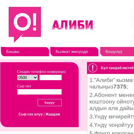
Башкы
Кызмат жөнүндө
Кошулуу
Бул кандай иштей
Сиздин телефон номериңиз
Сыр сөз
Сыр сөз алуу
|
Жардам