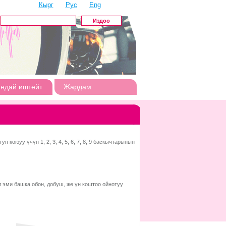
Кырг
Рус
Eng
андай иштейт
Жардам