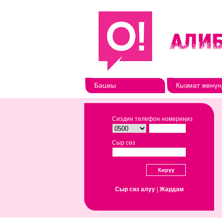
Башкы
Кызмат жөнүн
Сиздин телефон номериңиз
Сыр сөз
Сыр сөз алуу
|
Жардам