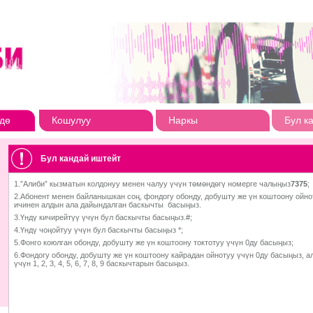
дө
Кошулуу
Наркы
Бул к
Бул кандай иштейт