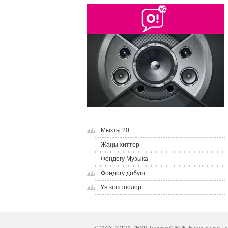
Мыкты 20
Жаңы хиттер
Фондогу Музыка
Фондогу добуш
Үн коштоолор