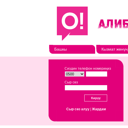
Башкы
Кызмат жөнүн
Сиздин телефон номериңиз
Сыр сөз
Сыр сөз алуу
|
Жардам