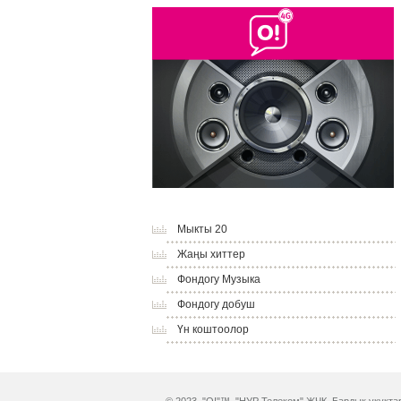
Мыкты 20
Жаңы хиттер
Фондогу Музыка
Фондогу добуш
Үн коштоолор