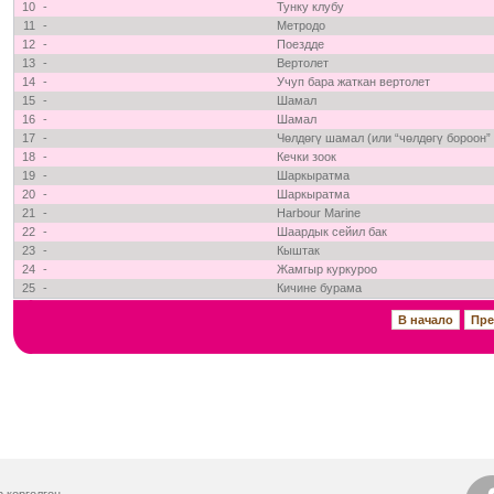
10
-
Тунку клубу
11
-
Метродо
12
-
Поездде
13
-
Вертолет
14
-
Учуп бара жаткан вертолет
15
-
Шамал
16
-
Шамал
17
-
Чөлдөгү шамал (или “чөлдөгү бороон”
18
-
Кечки зоок
19
-
Шаркыратма
20
-
Шаркыратма
21
-
Harbour Marine
22
-
Шаардык сейил бак
23
-
Кыштак
24
-
Жамгыр куркуроо
25
-
Кичине бурама
В начало
Пр