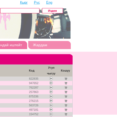
Кырг
Рус
Eng
андай иштейт
Жардам
Угуп
Код
Кошуу
чыгуу
822835
947652
762287
257863
875336
276215
563726
497181
154752