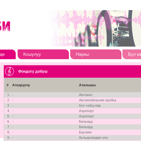
дө
Кошулуу
Наркы
Бул к
Фондогу добуш
#
Аткаруучу
Аталышы
1
-
Автомат
2
-
Автомобильная пробка
3
-
Кол чабуулар
4
-
Аэропорт
5
-
Аэропорт
6
-
Бильярд
7
-
Бильярд
8
-
Боулинг
9
-
бульдозердин үнү