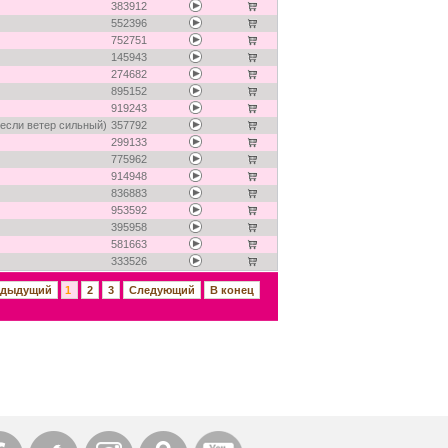
383912
552396
752751
145943
274682
895152
919243
 если ветер сильный)
357792
299133
775962
914948
836883
953592
395958
581663
333526
едыдущий
1
2
3
Следующий
В конец