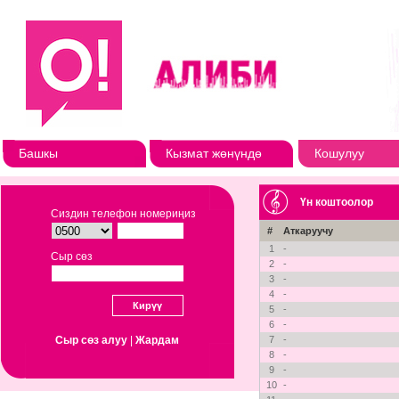
Башкы
Кызмат жөнүндө
Кошулуу
Үн коштоолор
Сиздин телефон номериңиз
#
Аткаруучу
1
-
Сыр сөз
2
-
3
-
4
-
5
-
6
-
Сыр сөз алуу
|
Жардам
7
-
8
-
9
-
10
-