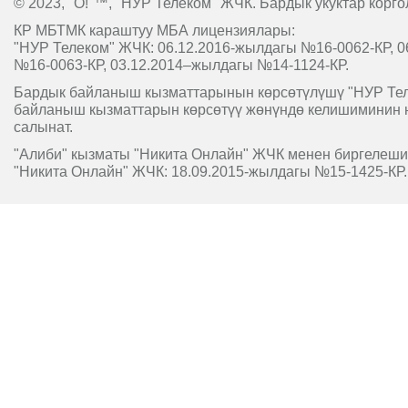
© 2023, "O!"™, "НУР Телеком" ЖЧК. Бардык укуктар корго
КР МБТМК караштуу МБА лицензиялары:
"НУР Телеком" ЖЧК: 06.12.2016-жылдагы №16-0062-КР, 0
№16-0063-КР, 03.12.2014–жылдагы №14-1124-КР.
Бардык байланыш кызматтарынын көрсөтүлүшү "НУР Т
байланыш кызматтарын көрсөтүү жөнүндө келишиминин 
салынат.
"Алиби" кызматы "Никита Онлайн" ЖЧК менен биргелешип
"Никита Онлайн" ЖЧК: 18.09.2015-жылдагы №15-1425-КР.