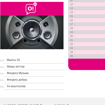
11
-
12
-
13
-
14
-
15
-
16
-
17
-
18
-
19
-
20
-
21
-
22
-
23
-
24
-
25
-
Мыкты 20
Жаңы хиттер
Фондогу Музыка
Фондогу добуш
Үн коштоолор