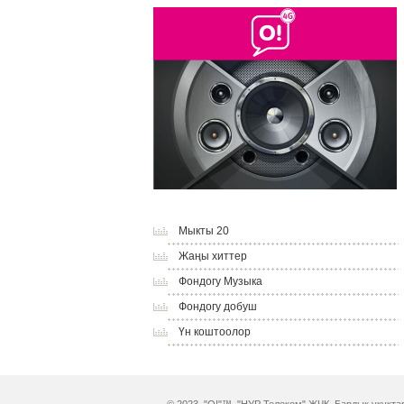
Мыкты 20
Жаңы хиттер
Фондогу Музыка
Фондогу добуш
Үн коштоолор