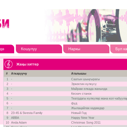
дө
Кошулуу
Наркы
Бул к
Жаңы хиттер
#
Аткаруучу
Аталышы
1
-
Саатын шыңгырагы
2
-
Эркектин күлкүсү
3
-
Майрам елкада жанында
4
-
Кескич станок
5
-
Театрдагы күлкүлөр жана кол чабуула
6
-
фуд
7
-
Жылаңайлак кадамдар
8
23-45 & 5ivesta Family
Новый Год
9
ABBA
Happy New Year
10
Anda Adam
Christmas Song 2011