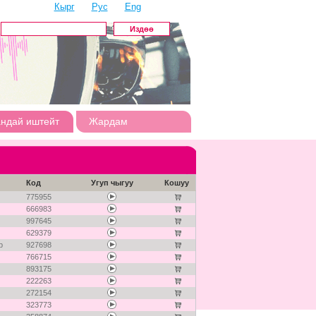
Кырг
Рус
Eng
андай иштейт
Жардам
Код
Угуп чыгуу
Кошуу
775955
666983
997645
629379
р
927698
766715
893175
222263
272154
323773