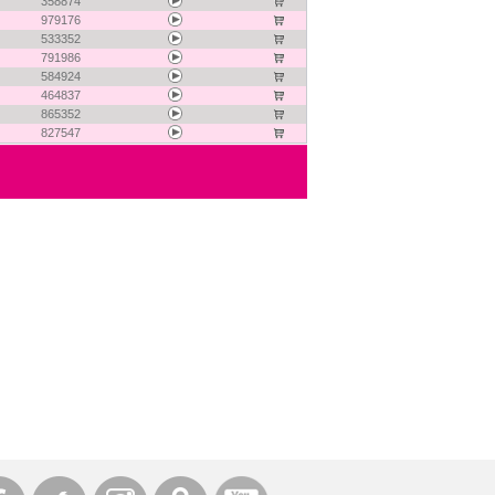
358874
979176
533352
791986
584924
464837
865352
827547