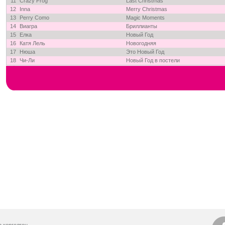
11
Crazy Frog
Last Christmas
12
Inna
Merry Christmas
13
Perry Como
Magic Moments
14
Виагра
Бриллианты
15
Елка
Новый Год
16
Катя Лель
Новогодняя
17
Нюша
Это Новый Год
18
Чи-Ли
Новый Год в постели