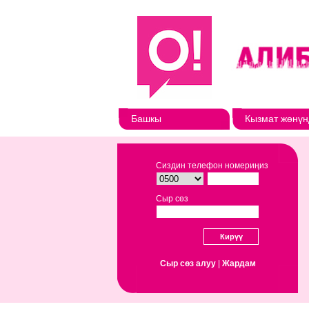
Башкы
Кызмат жөнүн
Сиздин телефон номериңиз
Сыр сөз
Сыр сөз алуу
|
Жардам