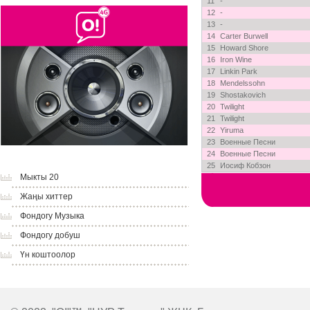
11
-
12
-
13
-
14
Carter Burwell
15
Howard Shore
16
Iron Wine
17
Linkin Park
18
Mendelssohn
19
Shostakovich
20
Twilight
21
Twilight
22
Yiruma
23
Военные Песни
24
Военные Песни
25
Иосиф Кобзон
Мыкты 20
Жаңы хиттер
Фондогу Музыка
Фондогу добуш
Үн коштоолор