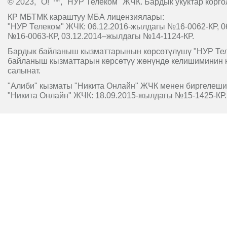
© 2023, "O!"™, "НУР Телеком" ЖЧК. Бардык укуктар корго
КР МБТМК караштуу МБА лицензиялары:
"НУР Телеком" ЖЧК: 06.12.2016-жылдагы №16-0062-КР, 0
№16-0063-КР, 03.12.2014–жылдагы №14-1124-КР.
Бардык байланыш кызматтарынын көрсөтүлүшү "НУР Т
байланыш кызматтарын көрсөтүү жөнүндө келишиминин 
салынат.
"Алиби" кызматы "Никита Онлайн" ЖЧК менен биргелешип
"Никита Онлайн" ЖЧК: 18.09.2015-жылдагы №15-1425-КР.