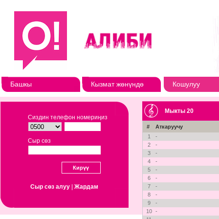
Башкы
Кызмат жөнүндө
Кошулуу
Мыкты 20
Сиздин телефон номериңиз
#
Аткаруучу
1
-
Сыр сөз
2
-
3
-
4
-
5
-
6
-
Сыр сөз алуу
|
Жардам
7
-
8
-
9
-
10
-