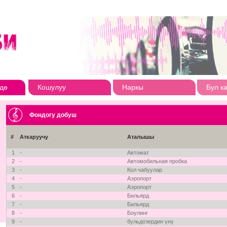
дө
Кошулуу
Наркы
Бул к
Фондогу добуш
#
Аткаруучу
Аталышы
1
-
Автомат
2
-
Автомобильная пробка
3
-
Кол чабуулар
4
-
Аэропорт
5
-
Аэропорт
6
-
Бильярд
7
-
Бильярд
8
-
Боулинг
9
-
бульдозердин үнү