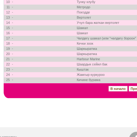
10
-
Тунку клубу
11
-
Метродо
12
-
Поездде
13
-
Вертолет
14
-
Учуп бара жаткан вертолет
15
-
Шамал
16
-
Шамал
17
-
Чөлдөгү шамал (или “чөлдөгү бороон”
18
-
Кечки зоок
19
-
Шаркыратма
20
-
Шаркыратма
21
-
Harbour Marine
22
-
Шаардык сейил бак
23
-
Кыштак
24
-
Жамгыр куркуроо
25
-
Кичине бурама
В начало
Пр