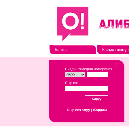
Башкы
Кызмат жөнүн
Сиздин телефон номериңиз
Сыр сөз
Сыр сөз алуу
|
Жардам