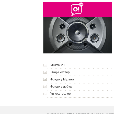
Мыкты 20
Жаңы хиттер
Фондогу Музыка
Фондогу добуш
Үн коштоолор