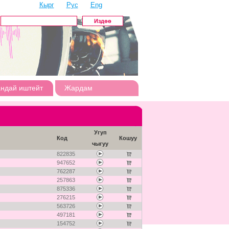
Кырг
Рус
Eng
андай иштейт
Жардам
Угуп
Код
Кошуу
чыгуу
822835
947652
762287
257863
875336
276215
563726
497181
154752