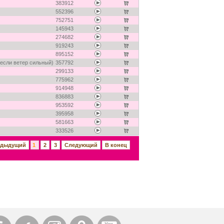
383912
552396
752751
145943
274682
919243
895152
 если ветер сильный)
357792
299133
775962
914948
836883
953592
395958
581663
333526
едыдущий
1
2
3
Следующий
В конец