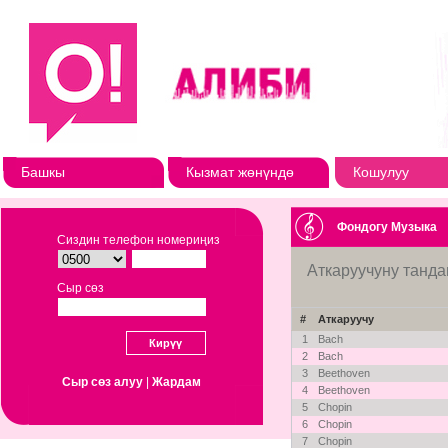
Башкы
Кызмат жөнүндө
Кошулуу
Фондогу Музыка
Сиздин телефон номериңиз
Аткаруучуну танда
Сыр сөз
#
Аткаруучу
1
Bach
2
Bach
3
Beethoven
Сыр сөз алуу
|
Жардам
4
Beethoven
5
Chopin
6
Chopin
7
Chopin