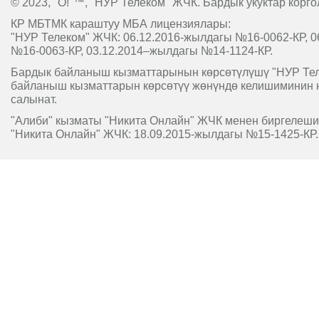
© 2023, "O!"™, "НУР Телеком" ЖЧК. Бардык укуктар корго
КР МБТМК караштуу МБА лицензиялары:
"НУР Телеком" ЖЧК: 06.12.2016-жылдагы №16-0062-КР, 0
№16-0063-КР, 03.12.2014–жылдагы №14-1124-КР.
Бардык байланыш кызматтарынын көрсөтүлүшү "НУР Т
байланыш кызматтарын көрсөтүү жөнүндө келишиминин 
салынат.
"Алиби" кызматы "Никита Онлайн" ЖЧК менен биргелешип
"Никита Онлайн" ЖЧК: 18.09.2015-жылдагы №15-1425-КР.