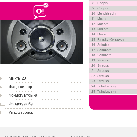
8
Chopin
9
Chopin
10
Mendelssohn
11
Mozart
12
Mozart
13
Mozart
14
Mozart
15
Rimsky-Korsakov
16
Schubert
17
Schubert
18
Schubert
19
Strauss
20
Strauss
21
Strauss
22
Strauss
Мыкты 20
23
Strauss
24
Tchaikovsky
Жаңы хиттер
25
Tchaikovsky
Фондогу Музыка
Фондогу добуш
Үн коштоолор