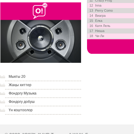
11
Crazy Frog
12
Inna
13
Perry Como
14
Виагра
15
Елка
16
Катя Лель
17
Нюша
18
Чи-Ли
Мыкты 20
Жаңы хиттер
Фондогу Музыка
Фондогу добуш
Үн коштоолор