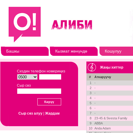
Башкы
Кызмат жөнүндө
Кошулуу
Жаңы хиттер
Сиздин телефон номериңиз
#
Аткаруучу
1
-
Сыр сөз
2
-
3
-
4
-
5
-
6
-
Сыр сөз алуу
|
Жардам
7
-
8
23-45 & 5ivesta Family
9
ABBA
10
Anda Adam