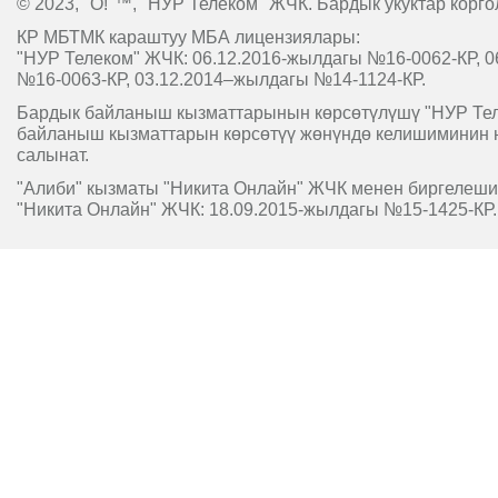
© 2023, "O!"™, "НУР Телеком" ЖЧК. Бардык укуктар корго
КР МБТМК караштуу МБА лицензиялары:
"НУР Телеком" ЖЧК: 06.12.2016-жылдагы №16-0062-КР, 0
№16-0063-КР, 03.12.2014–жылдагы №14-1124-КР.
Бардык байланыш кызматтарынын көрсөтүлүшү "НУР Т
байланыш кызматтарын көрсөтүү жөнүндө келишиминин 
салынат.
"Алиби" кызматы "Никита Онлайн" ЖЧК менен биргелешип
"Никита Онлайн" ЖЧК: 18.09.2015-жылдагы №15-1425-КР.