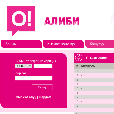
Башкы
Кызмат жөнүндө
Кошулуу
Үн коштоолор
Сиздин телефон номериңиз
#
Аткаруучу
1
-
Сыр сөз
2
-
3
-
4
-
5
-
6
-
Сыр сөз алуу
|
Жардам
7
-
8
-
9
-
10
-