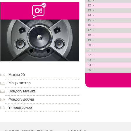
11
-
12
-
13
-
14
-
15
-
16
-
17
-
18
-
19
-
20
-
21
-
22
-
23
-
24
-
25
-
Мыкты 20
Жаңы хиттер
Фондогу Музыка
Фондогу добуш
Үн коштоолор