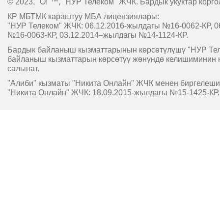
© 2023, "O!"™, "НУР Телеком" ЖЧК. Бардык укуктар корго
КР МБТМК караштуу МБА лицензиялары:
"НУР Телеком" ЖЧК: 06.12.2016-жылдагы №16-0062-КР, 0
№16-0063-КР, 03.12.2014–жылдагы №14-1124-КР.
Бардык байланыш кызматтарынын көрсөтүлүшү "НУР Т
байланыш кызматтарын көрсөтүү жөнүндө келишиминин 
салынат.
"Алиби" кызматы "Никита Онлайн" ЖЧК менен биргелешип
"Никита Онлайн" ЖЧК: 18.09.2015-жылдагы №15-1425-КР.