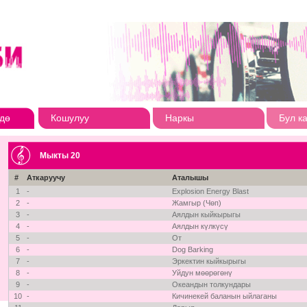
дө
Кошулуу
Наркы
Бул к
Мыкты 20
#
Аткаруучу
Аталышы
1
-
Explosion Energy Blast
2
-
Жамгыр (Чөп)
3
-
Аялдын кыйкырыгы
4
-
Аялдын күлкүсү
5
-
От
6
-
Dog Barking
7
-
Эркектин кыйкырыгы
8
-
Уйдун мөөрөгөнү
9
-
Океандын толкундары
10
-
Кичинекей баланын ыйлаганы