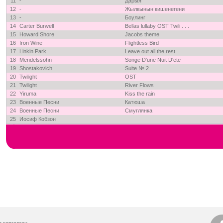
11
-
Дарыя
12
-
Жылкынын кишенегени
13
-
Боулинг
14
Carter Burwell
Bellas lullaby OST Twili . . .
15
Howard Shore
Jacobs theme
16
Iron Wine
Flightless Bird
17
Linkin Park
Leave out all the rest
18
Mendelssohn
Songe D'une Nuit D'ete
19
Shostakovich
Suite № 2
20
Twilight
OST
21
Twilight
River Flows
22
Yiruma
Kiss the rain
23
Военные Песни
Катюша
24
Военные Песни
Смуглянка
25
Иосиф Кобзон