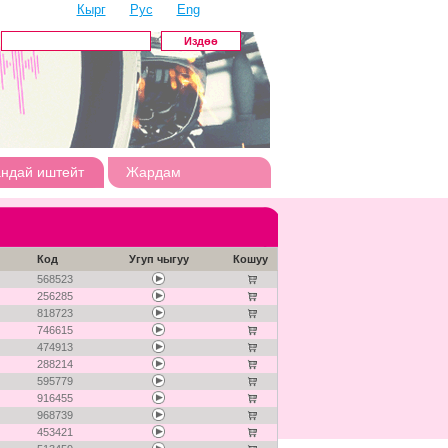
Кырг
Рус
Eng
андай иштейт
Жардам
Код
Угуп чыгуу
Кошуу
568523
256285
818723
746615
474913
288214
595779
916455
968739
453421