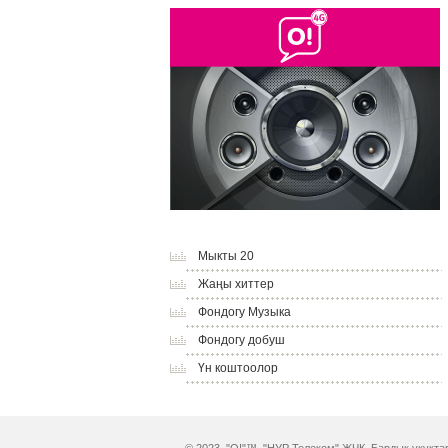
Мыкты 20
Жаңы хиттер
Фондогу Музыка
Фондогу добуш
Үн коштоолор