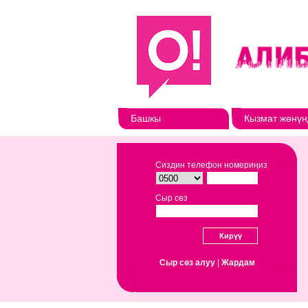
Башкы
Кызмат жөнүн
Сиздин телефон номериңиз
Сыр сөз
Сыр сөз алуу
|
Жардам