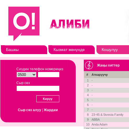
Башкы
Кызмат жөнүндө
Кошулуу
Жаңы хиттер
Сиздин телефон номериңиз
#
Аткаруучу
1
-
Сыр сөз
2
-
3
-
4
-
5
-
6
-
Сыр сөз алуу
|
Жардам
7
-
8
23-45 & 5ivesta Family
9
ABBA
10
Anda Adam