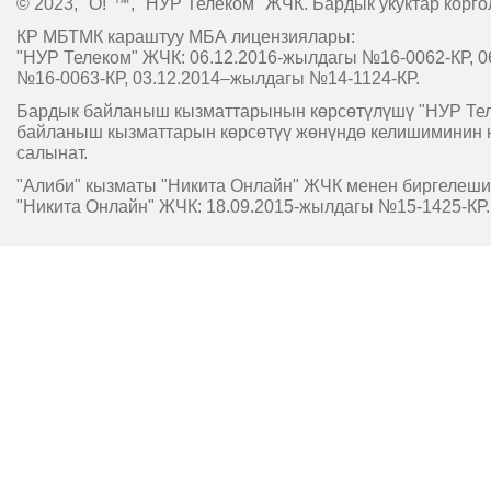
© 2023, "O!"™, "НУР Телеком" ЖЧК. Бардык укуктар корго
КР МБТМК караштуу МБА лицензиялары:
"НУР Телеком" ЖЧК: 06.12.2016-жылдагы №16-0062-КР, 0
№16-0063-КР, 03.12.2014–жылдагы №14-1124-КР.
Бардык байланыш кызматтарынын көрсөтүлүшү "НУР Т
байланыш кызматтарын көрсөтүү жөнүндө келишиминин 
салынат.
"Алиби" кызматы "Никита Онлайн" ЖЧК менен биргелешип
"Никита Онлайн" ЖЧК: 18.09.2015-жылдагы №15-1425-КР.