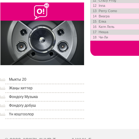
11
Crazy Frog
12
Inna
13
Perry Como
14
Виагра
15
Елка
16
Катя Лель
17
Нюша
18
Чи-Ли
Мыкты 20
Жаңы хиттер
Фондогу Музыка
Фондогу добуш
Үн коштоолор