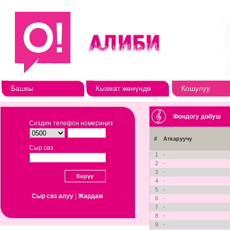
Башкы
Кызмат жөнүндө
Кошулуу
Фондогу добуш
Сиздин телефон номериңиз
#
Аткаруучу
Сыр сөз
1
-
2
-
3
-
4
-
5
-
Сыр сөз алуу
|
Жардам
6
-
7
-
8
-
9
-