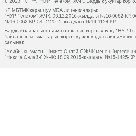
© 2023, "O!"™, "НУР Телеком" ЖЧК. Бардык укуктар корго
КР МБТМК караштуу МБА лицензиялары:
"НУР Телеком" ЖЧК: 06.12.2016-жылдагы №16-0062-КР, 0
№16-0063-КР, 03.12.2014–жылдагы №14-1124-КР.
Бардык байланыш кызматтарынын көрсөтүлүшү "НУР Т
байланыш кызматтарын көрсөтүү жөнүндө келишиминин 
салынат.
"Алиби" кызматы "Никита Онлайн" ЖЧК менен биргелешип
"Никита Онлайн" ЖЧК: 18.09.2015-жылдагы №15-1425-КР.