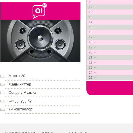
10
-
11
-
12
-
13
-
14
-
15
-
16
-
17
-
18
-
19
-
20
-
21
-
22
-
23
-
24
-
Мыкты 20
25
-
Жаңы хиттер
Фондогу Музыка
Фондогу добуш
Үн коштоолор