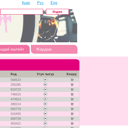
Кырг
Рус
Eng
андай иштейт
Жардам
Код
Угуп чыгуу
Кошуу
568523
256285
818723
746615
474913
288214
595779
916455
968739
453421