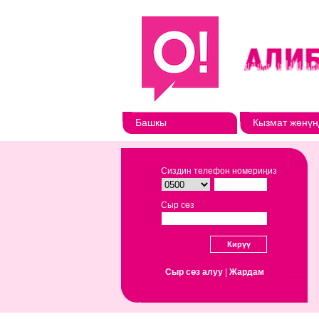
Башкы
Кызмат жөнүн
Сиздин телефон номериңиз
Сыр сөз
Сыр сөз алуу
|
Жардам