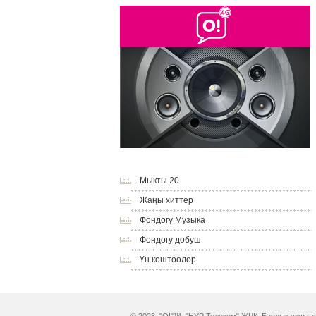
Мыкты 20
Жаңы хиттер
Фондогу Музыка
Фондогу добуш
Үн коштоолор