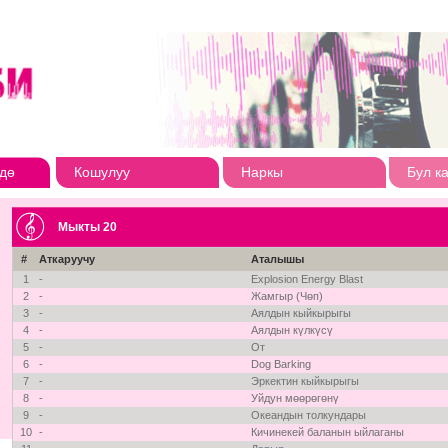
дө
Кошулуу
Наркы
Бул к
Мыкты 20
#
Аткаруучу
Аталышы
1
-
Explosion Energy Blast
2
-
Жамгыр (Чөп)
3
-
Аялдын кыйкырыгы
4
-
Аялдын күлкүсү
5
-
От
6
-
Dog Barking
7
-
Эркектин кыйкырыгы
8
-
Уйдун мөөрөгөнү
9
-
Океандын толкундары
10
-
Кичинекей баланын ыйлаганы