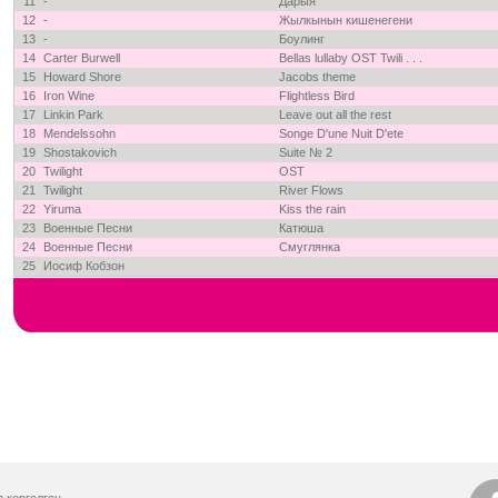
11
-
Дарыя
12
-
Жылкынын кишенегени
13
-
Боулинг
14
Carter Burwell
Bellas lullaby OST Twili . . .
15
Howard Shore
Jacobs theme
16
Iron Wine
Flightless Bird
17
Linkin Park
Leave out all the rest
18
Mendelssohn
Songe D'une Nuit D'ete
19
Shostakovich
Suite № 2
20
Twilight
OST
21
Twilight
River Flows
22
Yiruma
Kiss the rain
23
Военные Песни
Катюша
24
Военные Песни
Смуглянка
25
Иосиф Кобзон