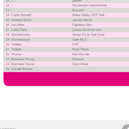
11
-
Дарыя
12
-
Жылкынын кишенегени
13
-
Боулинг
14
Carter Burwell
Bellas lullaby OST Twili . . .
15
Howard Shore
Jacobs theme
16
Iron Wine
Flightless Bird
17
Linkin Park
Leave out all the rest
18
Mendelssohn
Songe D'une Nuit D'ete
19
Shostakovich
Suite № 2
20
Twilight
OST
21
Twilight
River Flows
22
Yiruma
Kiss the rain
23
Военные Песни
Катюша
24
Военные Песни
Смуглянка
25
Иосиф Кобзон