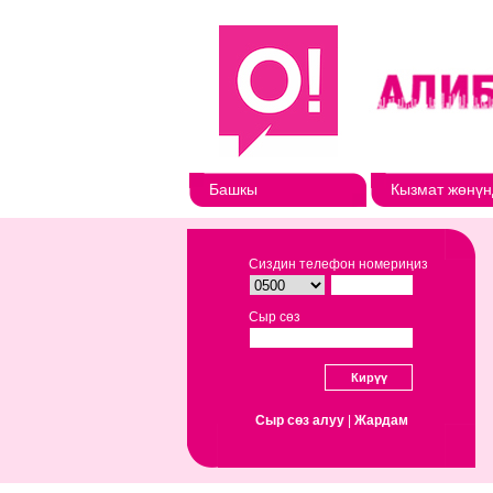
Башкы
Кызмат жөнүн
Сиздин телефон номериңиз
Сыр сөз
Сыр сөз алуу
|
Жардам