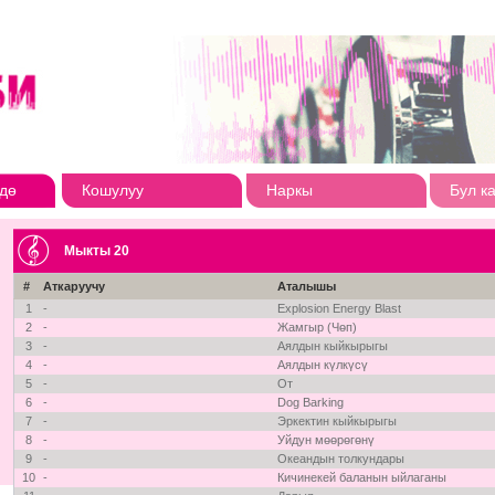
дө
Кошулуу
Наркы
Бул к
Мыкты 20
#
Аткаруучу
Аталышы
1
-
Explosion Energy Blast
2
-
Жамгыр (Чөп)
3
-
Аялдын кыйкырыгы
4
-
Аялдын күлкүсү
5
-
От
6
-
Dog Barking
7
-
Эркектин кыйкырыгы
8
-
Уйдун мөөрөгөнү
9
-
Океандын толкундары
10
-
Кичинекей баланын ыйлаганы