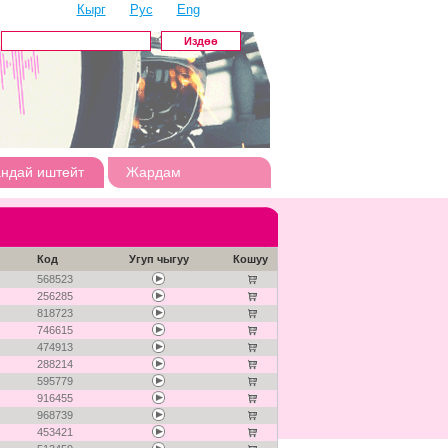
Кырг
Рус
Eng
андай иштейт
Жардам
Код
Угуп чыгуу
Кошуу
568523
256285
818723
746615
474913
288214
595779
916455
968739
453421