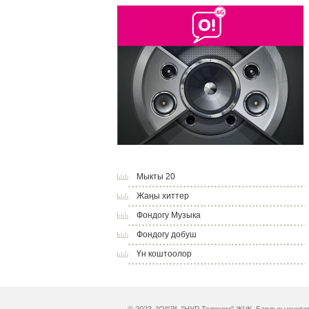
Мыкты 20
Жаңы хиттер
Фондогу Музыка
Фондогу добуш
Үн коштоолор