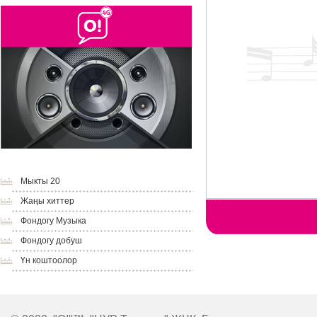
Мыкты 20
Жаңы хиттер
Фондогу Музыка
Фондогу добуш
Үн коштоолор