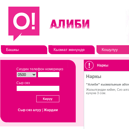
Башкы
Кызмат жөнүндө
Кошулуу
Наркы
Сиздин телефон номериңиз
Сыр сөз
Сыр сөз алуу
|
Жардам