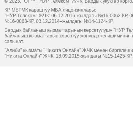
© 2023, "O!"™, "НУР Телеком" ЖЧК. Бардык укуктар корго
КР МБТМК караштуу МБА лицензиялары:
"НУР Телеком" ЖЧК: 06.12.2016-жылдагы №16-0062-КР, 0
№16-0063-КР, 03.12.2014–жылдагы №14-1124-КР.
Бардык байланыш кызматтарынын көрсөтүлүшү "НУР Т
байланыш кызматтарын көрсөтүү жөнүндө келишиминин 
салынат.
"Алиби" кызматы "Никита Онлайн" ЖЧК менен биргелешип
"Никита Онлайн" ЖЧК: 18.09.2015-жылдагы №15-1425-КР.