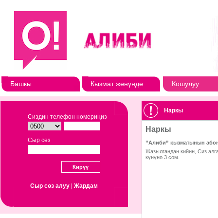
Башкы
Кызмат жөнүндө
Кошулуу
Наркы
Сиздин телефон номериңиз
Сыр сөз
Сыр сөз алуу
|
Жардам