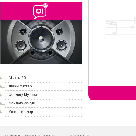
Мыкты 20
Жаңы хиттер
Фондогу Музыка
Фондогу добуш
Үн коштоолор