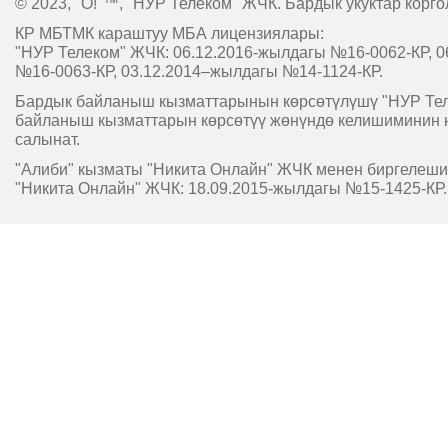
© 2023, "O!"™, "НУР Телеком" ЖЧК. Бардык укуктар корго
КР МБТМК караштуу МБА лицензиялары:
"НУР Телеком" ЖЧК: 06.12.2016-жылдагы №16-0062-КР, 0
№16-0063-КР, 03.12.2014–жылдагы №14-1124-КР.
Бардык байланыш кызматтарынын көрсөтүлүшү "НУР Т
байланыш кызматтарын көрсөтүү жөнүндө келишиминин 
салынат.
"Алиби" кызматы "Никита Онлайн" ЖЧК менен биргелешип
"Никита Онлайн" ЖЧК: 18.09.2015-жылдагы №15-1425-КР.