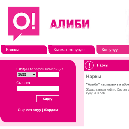
Башкы
Кызмат жөнүндө
Кошулуу
Наркы
Сиздин телефон номериңиз
Сыр сөз
Сыр сөз алуу
|
Жардам