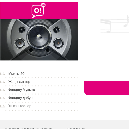
Мыкты 20
Жаңы хиттер
Фондогу Музыка
Фондогу добуш
Үн коштоолор