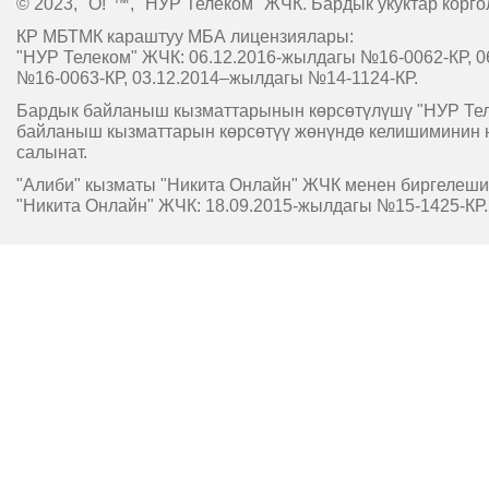
© 2023, "O!"™, "НУР Телеком" ЖЧК. Бардык укуктар корго
КР МБТМК караштуу МБА лицензиялары:
"НУР Телеком" ЖЧК: 06.12.2016-жылдагы №16-0062-КР, 0
№16-0063-КР, 03.12.2014–жылдагы №14-1124-КР.
Бардык байланыш кызматтарынын көрсөтүлүшү "НУР Т
байланыш кызматтарын көрсөтүү жөнүндө келишиминин 
салынат.
"Алиби" кызматы "Никита Онлайн" ЖЧК менен биргелешип
"Никита Онлайн" ЖЧК: 18.09.2015-жылдагы №15-1425-КР.