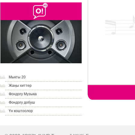
Мыкты 20
Жаңы хиттер
Фондогу Музыка
Фондогу добуш
Үн коштоолор