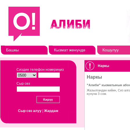
Башкы
Кызмат жөнүндө
Кошулуу
Наркы
Сиздин телефон номериңиз
Сыр сөз
Сыр сөз алуу
|
Жардам