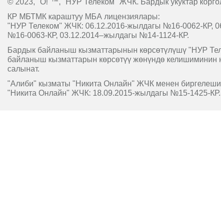
© 2023, "O!"™, "НУР Телеком" ЖЧК. Бардык укуктар корго
КР МБТМК караштуу МБА лицензиялары:
"НУР Телеком" ЖЧК: 06.12.2016-жылдагы №16-0062-КР, 0
№16-0063-КР, 03.12.2014–жылдагы №14-1124-КР.
Бардык байланыш кызматтарынын көрсөтүлүшү "НУР Т
байланыш кызматтарын көрсөтүү жөнүндө келишиминин 
салынат.
"Алиби" кызматы "Никита Онлайн" ЖЧК менен биргелешип
"Никита Онлайн" ЖЧК: 18.09.2015-жылдагы №15-1425-КР.